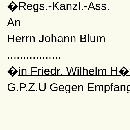
�Regs.-Kanzl.-Ass.
An
Herrn Johann Blum
.................
�
in Friedr. Wilhelm H�
G.P.Z.U Gegen Empfang