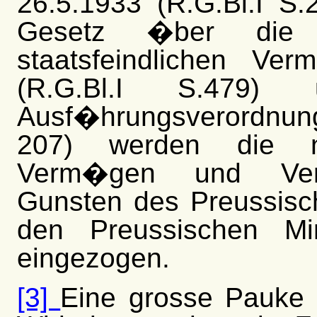
26.5.1933 (R.G.Bl.I S
Gesetz �ber die 
staatsfeindlichen Ve
(R.G.Bl.I S.479)
Ausf�hrungsverordnun
207) werden die na
Verm�gen und Ver
Gunsten des Preussisch
den Preussischen Min
eingezogen.
[3]
Eine grosse Pauke 