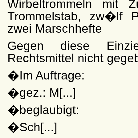
Wirbeltrommeln mit Z
Trommelstab, zw�lf P
zwei Marschhefte
Gegen diese Einzie
Rechtsmittel nicht gege
�Im Auftrage:
�gez.: M[...]
�beglaubigt:
�Sch[...]