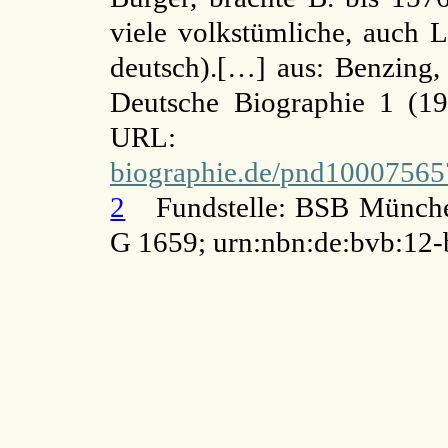
viele volkstümliche, auch L
deutsch).[…] aus: Benzing,
Deutsche Biographie 1 (19
UR
biographie.de/pnd10007565
2
Fundstelle: BSB Münche
G 1659; urn:nbn:de:bvb:12