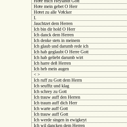
Hoͤre mich Heylandt Gott
Hoͤre mein gebet O Herr
Hoͤret zu alle Voͤlcker
I.
Jauchtzet dem Herren
Ich bin dir hold O Herr
Ich danck dem Herren
Ich denke stets in meinem
Ich glaub und darumb rede ich
Ich hab geglaubt O Herre Gott
Ich hab geliebt darumb wirt
Ich harre deß Herren
Ich heb mein augen
< >
Ich ruff zu Gott dem Herrn
Ich seufftz und klag
Ich schrey zu Gott
Ich trauw auff den Herren
Ich traum auff dich Herr
Ich warte auff Gott
Ich trauw auff Gott
Ich werde singen in ewigkeyt
Ich wil dancken dem Herren