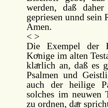
werden, daß dahe
gepriesen unnd sein 
Amen.
< >
Die Exempel der H
Koͤnige im alten Tes
klaͤrlich an, daß es
Psalmen und Geistli
auch der heilige P
solches im neuwen T
zu ordnen, daͤr spric