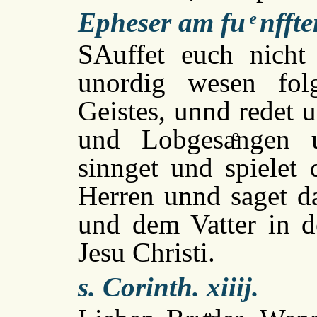
Epheser am fu
ͤ
nfft
SAuffet euch nicht
unordig wesen fol
Geistes, unnd redet 
und Lobgesaͤngen u
sinnget und spiele
Herren unnd saget dan
und dem Vatter in 
Jesu Christi.
s. Corinth. xiiij.