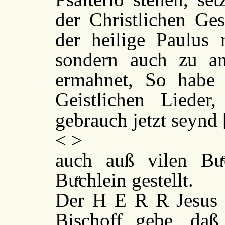
der Christlichen Ges
der heilige Paulus 
sondern auch zu an
ermahnet, So habe 
Geistlichen Lieder
gebrauch jetzt seynd 
< >
auch auß vilen Buͤ
Buͤchlein gestellt.
Der H E R R Jesus u
Bischoff gebe, daß 