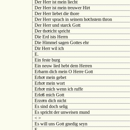
Der Herr ist mein liecht
Der Herr ist mein treuwer Hirt
Der Herr liebet die thore
Der Herr sprach in seinem hoͤchstem thron
Der Herr und starck Gott
Der thoͤricht spricht
Die Erd ists Herrn
Die Himmel sagen Gottes ehr
Dir Herr wil ich
E.
Ein feste burg
Ein neuw lied hebt dem Herren
Erbarm dich mein O Herre Gott
Erhoͤr mein gebet
Erhoͤr mein wort
Erhoͤr mich wenn ich ruffe
Erloͤß mich Gott
Erzoͤrn dich nicht
Es sind doch selig
Es spricht der unweisen mund
< >
Es will uns Gott gnedig seyn
F.