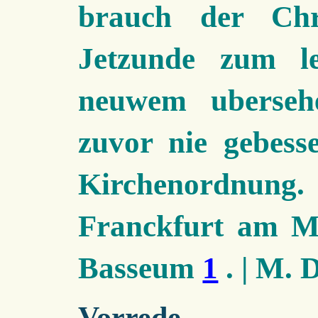
brauch der Chri
Jetzunde zum l
neuwem uberse
zuvor nie gebess
Kirchenordnu
Franckfurt am M
Basseum
1
. | M.
Vorrede.