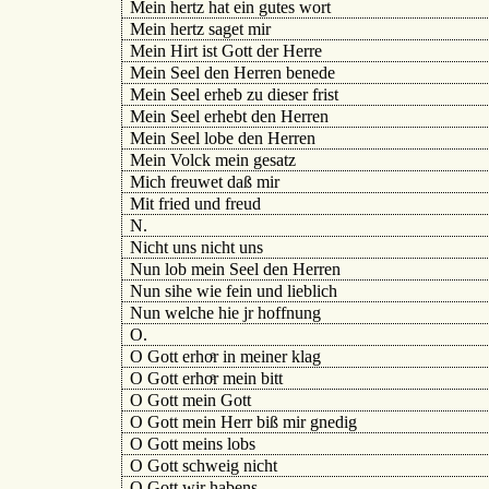
Mein hertz hat ein gutes wort
Mein hertz saget mir
Mein Hirt ist Gott der Herre
Mein Seel den Herren benede
Mein Seel erheb zu dieser frist
Mein Seel erhebt den Herren
Mein Seel lobe den Herren
Mein Volck mein gesatz
Mich freuwet daß mir
Mit fried und freud
N.
Nicht uns nicht uns
Nun lob mein Seel den Herren
Nun sihe wie fein und lieblich
Nun welche hie jr hoffnung
Ο.
O Gott erhoͤr in meiner klag
O Gott erhoͤr mein bitt
O Gott mein Gott
O Gott mein Herr biß mir gnedig
O Gott meins lobs
O Gott schweig nicht
O Gott wir habens