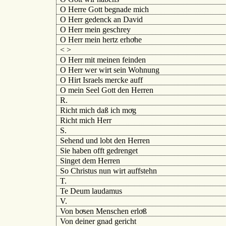
O Herre Gott begnade mich
O Herr gedenck an David
O Herr mein geschrey
O Herr mein hertz erhoͤhe
< >
O Herr mit meinen feinden
O Herr wer wirt sein Wohnung
O Hirt Israels mercke auff
O mein Seel Gott den Herren
R.
Richt mich daß ich moͤg
Richt mich Herr
S.
Sehend und lobt den Herren
Sie haben offt gedrenget
Singet dem Herren
So Christus nun wirt auffstehn
T.
Te Deum laudamus
V.
Von boͤsen Menschen erloͤß
Von deiner gnad gericht