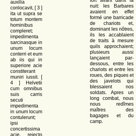
fort avant dans la
auxilia
nuit: les Barbares
conlocavit, [
3
]
avaient en effet
ita ut supra se
formé une barricade
totum montem
de chariots et,
hominibus
dominant les nôtres,
compleret;
ils les accablaient
impedimenta
de traits à mesure
sarcinasque in
quils approchaient;
unum locum
plusieurs aussi
conterri et eum
lançaient par-
ab iis qui in
dessous, entre les
superiore acie
chariots et entre les
constiterant
roues, des piques et
muniri iussit. [
des javelots qui
4
] Helvetii
blessaient nos
cum omnibus
soldats. Apres un
suis carris
long combat, nous
secuti
nous redîmes
impedimenta
maîtres des
in unum locum
bagages et du
contulerunt;
camp.
ipsi
concertissima
acie, reiecto