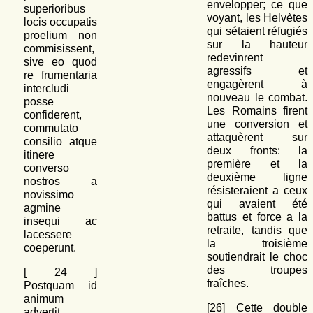
envelopper; ce que
superioribus
voyant, les Helvètes
locis occupatis
qui sétaient réfugiés
proelium non
sur la hauteur
commisissent,
redevinrent
sive eo quod
agressifs et
re frumentaria
engagèrent à
intercludi
nouveau le combat.
posse
Les Romains firent
confiderent,
une conversion et
commutato
attaquèrent sur
consilio atque
deux fronts: la
itinere
première et la
converso
deuxième ligne
nostros a
résisteraient a ceux
novissimo
qui avaient été
agmine
battus et force a la
insequi ac
retraite, tandis que
lacessere
la troisième
coeperunt.
soutiendrait le choc
des troupes
[
24
]
fraîches.
Postquam id
animum
[26] Cette double
advertit,