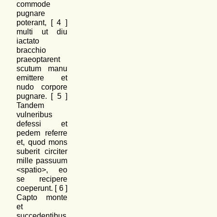
commode
pugnare
poterant, [
4
]
multi ut diu
iactato
bracchio
praeoptarent
scutum manu
emittere et
nudo corpore
pugnare. [
5
]
Tandem
vulneribus
defessi et
pedem referre
et, quod mons
suberit circiter
mille passuum
<spatio>, eo
se recipere
coeperunt. [
6
]
Capto monte
et
succedentibus