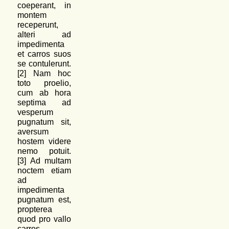
coeperant, in
montem
receperunt,
alteri ad
impedimenta
et carros suos
se contulerunt.
[2] Nam hoc
toto proelio,
cum ab hora
septima ad
vesperum
pugnatum sit,
aversum
hostem videre
nemo potuit.
[3] Ad multam
noctem etiam
ad
impedimenta
pugnatum est,
propterea
quod pro vallo
carros