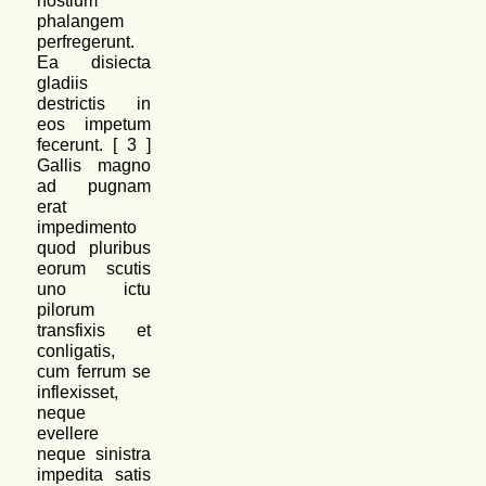
hostium
phalangem
perfregerunt.
Ea disiecta
gladiis
destrictis in
eos impetum
fecerunt. [
3
]
Gallis magno
ad pugnam
erat
impedimento
quod pluribus
eorum scutis
uno ictu
pilorum
transfixis et
conligatis,
cum ferrum se
inflexisset,
neque
evellere
neque sinistra
impedita satis