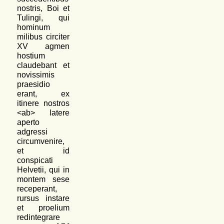
nostris, Boi et
Tulingi, qui
hominum
milibus circiter
XV agmen
hostium
claudebant et
novissimis
praesidio
erant, ex
itinere nostros
<ab> latere
aperto
adgressi
circumvenire,
et id
conspicati
Helvetii, qui in
montem sese
receperant,
rursus instare
et proelium
redintegrare