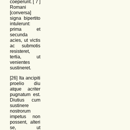
coeperunt. [
7
]
Romani
[conversa]
signa bipertito
intulerunt:
prima et
secunda
acies, ut victis
ac submotis
resisteret,
tertia, ut
venientes
sustineret.
[26] Ita ancipiti
proelio diu
atque acriter
pugnatum est.
Diutius cum
sustinere
nostrorum
impetus non
possent, alteri
se, ut