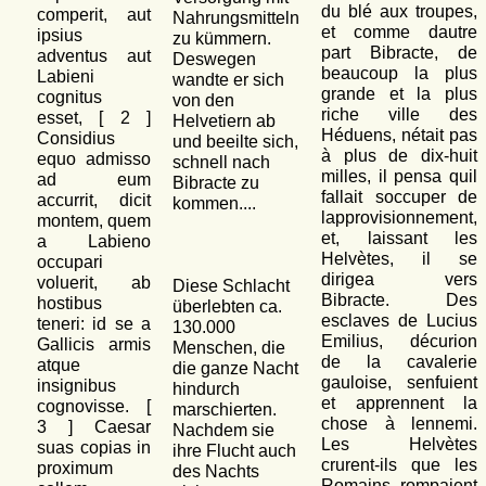
du blé aux troupes,
comperit, aut
Nahrungsmitteln
et comme dautre
ipsius
zu kümmern.
part Bibracte, de
adventus aut
Deswegen
beaucoup la plus
Labieni
wandte er sich
grande et la plus
cognitus
von den
riche ville des
esset, [
2
]
Helvetiern ab
Héduens, nétait pas
Considius
und beeilte sich,
à plus de dix-huit
equo admisso
schnell nach
milles, il pensa quil
ad eum
Bibracte zu
fallait soccuper de
accurrit, dicit
kommen....
lapprovisionnement,
montem, quem
et, laissant les
a Labieno
Helvètes, il se
occupari
dirigea vers
voluerit, ab
Diese Schlacht
Bibracte. Des
hostibus
überlebten ca.
esclaves de Lucius
teneri: id se a
130.000
Emilius, décurion
Gallicis armis
Menschen, die
de la cavalerie
atque
die ganze Nacht
gauloise, senfuient
insignibus
hindurch
et apprennent la
cognovisse. [
marschierten.
chose à lennemi.
3
] Caesar
Nachdem sie
Les Helvètes
suas copias in
ihre Flucht auch
crurent-ils que les
proximum
des Nachts
Romains rompaient