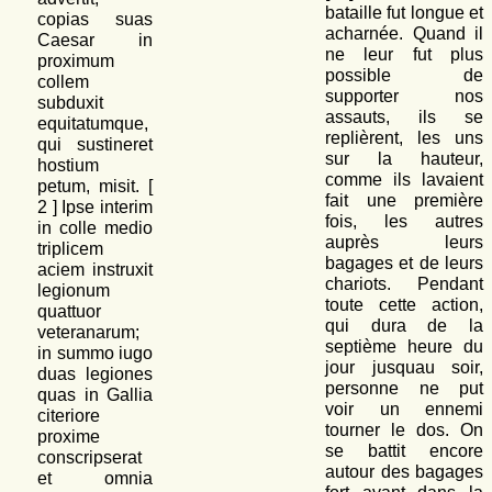
bataille fut longue et
copias suas
acharnée. Quand il
Caesar in
ne leur fut plus
proximum
possible de
collem
supporter nos
subduxit
assauts, ils se
equitatumque,
replièrent, les uns
qui sustineret
sur la hauteur,
hostium
comme ils lavaient
petum, misit. [
fait une première
2
] Ipse interim
fois, les autres
in colle medio
auprès leurs
triplicem
bagages et de leurs
aciem instruxit
chariots. Pendant
legionum
toute cette action,
quattuor
qui dura de la
veteranarum;
septième heure du
in summo iugo
jour jusquau soir,
duas legiones
personne ne put
quas in Gallia
voir un ennemi
citeriore
tourner le dos. On
proxime
se battit encore
conscripserat
autour des bagages
et omnia