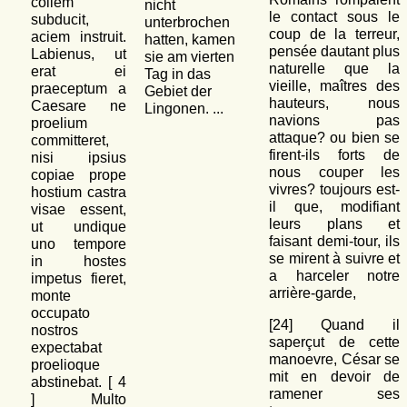
collem
nicht
le contact sous le
subducit,
unterbrochen
coup de la terreur,
aciem instruit.
hatten, kamen
pensée dautant plus
Labienus, ut
sie am vierten
naturelle que la
erat ei
Tag in das
vieille, maîtres des
praeceptum a
Gebiet der
hauteurs, nous
Caesare ne
Lingonen. ...
navions pas
proelium
attaque? ou bien se
committeret,
firent-ils forts de
nisi ipsius
nous couper les
copiae prope
vivres? toujours est-
hostium castra
il que, modifiant
visae essent,
leurs plans et
ut undique
faisant demi-tour, ils
uno tempore
se mirent à suivre et
in hostes
a harceler notre
impetus fieret,
arrière-garde,
monte
occupato
[24] Quand il
nostros
saperçut de cette
expectabat
manoevre, César se
proelioque
mit en devoir de
abstinebat. [
4
ramener ses
] Multo