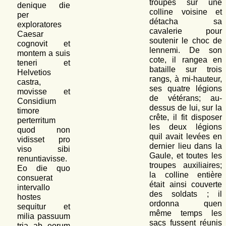
troupes sur une
denique die
colline voisine et
per
détacha sa
exploratores
cavalerie pour
Caesar
soutenir le choc de
cognovit et
lennemi. De son
montem a suis
cote, il rangea en
teneri et
bataille sur trois
Helvetios
rangs, à mi-hauteur,
castra,
ses quatre légions
movisse et
de vétérans; au-
Considium
dessus de lui, sur la
timore
crête, il fit disposer
perterritum
les deux légions
quod non
quil avait levées en
vidisset pro
dernier lieu dans la
viso sibi
Gaule, et toutes les
renuntiavisse.
troupes auxiliaires;
Eo die quo
la colline entière
consuerat
était ainsi couverte
intervallo
des soldats ; il
hostes
ordonna quen
sequitur et
même temps les
milia passuum
sacs fussent réunis
tria ab eorum