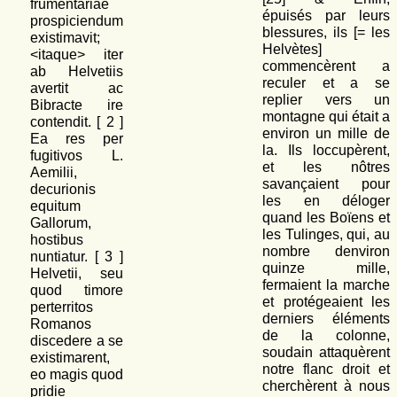
frumentariae
épuisés par leurs
prospiciendum
blessures, ils [= les
existimavit;
Helvètes]
<itaque> iter
commencèrent a
ab Helvetiis
reculer et a se
avertit ac
replier vers un
Bibracte ire
montagne qui était a
contendit. [
2
]
environ un mille de
Ea res per
la. Ils loccupèrent,
fugitivos L.
et les nôtres
Aemilii,
savançaient pour
decurionis
les en déloger
equitum
quand les Boïens et
Gallorum,
les Tulinges, qui, au
hostibus
nombre denviron
nuntiatur. [
3
]
quinze mille,
Helvetii, seu
fermaient la marche
quod timore
et protégeaient les
perterritos
derniers éléments
Romanos
de la colonne,
discedere a se
soudain attaquèrent
existimarent,
notre flanc droit et
eo magis quod
cherchèrent à nous
pridie