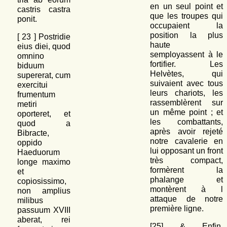
en un seul point et
castris castra
que les troupes qui
ponit.
occupaient la
position la plus
[
23
] Postridie
haute
eius diei, quod
semployassent à le
omnino
fortifier. Les
biduum
Helvètes, qui
supererat, cum
suivaient avec tous
exercitui
leurs chariots, les
frumentum
rassemblèrent sur
metiri
un même point ; et
oporteret, et
les combattants,
quod a
après avoir rejeté
Bibracte,
notre cavalerie en
oppido
lui opposant un front
Haeduorum
très compact,
longe maximo
formèrent la
et
phalange et
copiosissimo,
montèrent à l
non amplius
attaque de notre
milibus
première ligne.
passuum XVIII
aberat, rei
[25] & Enfin,