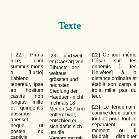
Texte
[
22
] Prima
[22] Ce jour même
[23] ... und weil
luce, cum
César suit les
er (Caesar) von
summus mons
ennemis [= les
Bibracte - der
a [Lucio]
Helvètes] à la
weitaus
Labieno
distance ordinaire et
grössten und
teneretur, ipse
établit son camp à
reichsten
ab hostium
trois mille pas du
Siedlung der
castris non
leur.
Haeduer - nicht
longius mille
mehr als 18
[23] Le lendemain,
et quingentis
Meilen (=27 km)
comme deux jour en
passibus
entfernt war,
tout et pour tout le
abesset
entschied er
séparaient du
neque, ut
sich dafür, sich
moment ou il
postea ex
um die
faudrait distribuer
captivis
Versorgung mit