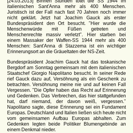
[24.03.2013] Binnen Stunden tötet die SS 1944 im
italienischen Sant'Anna mehr als 400 Menschen.
Juristisch ist der Fall nach fast 70 Jahren noch immer
nicht geklärt. Jetzt hat Joachim Gauck als erster
Bundespräsident den Ort besucht. "Hier wurde die
Menschenwürde mit Füßen getreten und
Menschenrechte massiv verletzt". Hier starben bei
einem Massaker der Waffen-SS 1944 mehr als 400
Menschen: Sant'Anna di Stazzema ist ein wichtiger
Erinnerungsort an die Gräueltaten der NS-Zeit.
Bundespräsident Joachim Gauck hat das toskanische
Bergdorf am Sonntag gemeinsam mit dem italienischen
Staatschef Giorgio Napolitano besucht. In seiner Rede
rief Gauck dazu auf, Versöhnung als ein Geschenk zu
betrachten. Versöhnung meine nie und auf keinen Fall
Vergessen. "Die Opfer haben das Recht auf Erinnerung
und Gedenken. Das Verbrechen, das hier stattgefunden
hat, darf niemand, der davon weiß, vergessen."
Napolitano sagte, diese Erinnerung sei ein Fundament
Europas. Deutschland und Italien ließen sich heute nicht
vom gemeinsamen Aufbau Europas abhalten. Zum
Gedenken legten beide Politiker Blumengebinde an
einem Denkmal nieder.