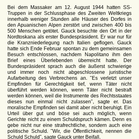
Bei dem Massaker am 12. August 1944 hatten SS-
Truppen in der Schlussphase des Zweiten Weltkriegs
innerhalb weniger Stunden alle Häuser des Dorfes in
den Apuanischen Alpen zerstört und zwischen 400 bis
500 Menschen getötet. Gauck besuchte den Ort in der
Nordtoskana als erster Bundespräsident. Er war nur für
die Kranzniederlegung nach Italien geflogen. Gauck
hatte sich Ende Februar spontan zu dem gemeinsamen
Besuch entschlossen, nachdem Napolitano ihm den
Brief eines Überlebenden überreicht hatte. Der
Bundespräsident sprach auch die äußerst schwierige
und immer noch nicht abgeschlossene juristische
Aufarbeitung des Verbrechens an. "Es verletzt unser
Empfinden für Gerechtigkeit tief, wenn Täter nicht
überführt werden können, wenn Täter nicht bestraft
werden können, weil die Instrumente des Rechtsstaates
dieses nun einmal nicht zulassen", sagte er. Das
moralische Empfinden sei damit aber nicht beruhigt. Ein
Urteil über gut und böse sei auch möglich, wenn
Gerichte nicht zu einem Schuldspruch kämen. Denn es
gebe nicht nur eine strafrechtliche, sondern auch eine
politische Schuld. "Wir, die Öffentlichkeit, nennen die
Schuld Schuld", sagte Gauck unter Beifall.