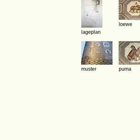
loewe
lageplan
muster
puma