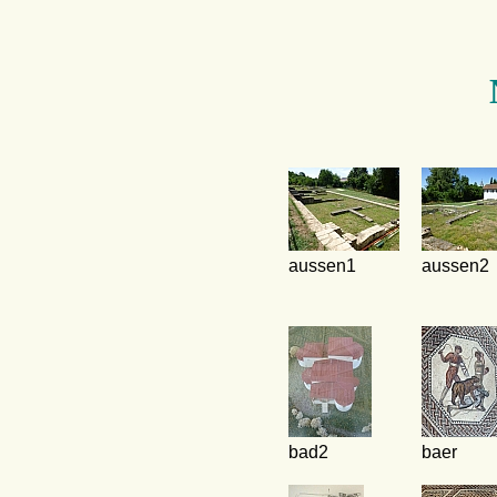
aussen1
aussen2
bad2
baer