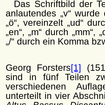
Das Schriftbild der T
anlautendes „v“ wurde d
„ö“, vereinzelt „ud“ dur
„en“, „m
“
durch „mm“, „
„/“ durch ein Komma bzw
Georg Forsters
[1]
(151
sind in fünf Teilen 
verschiedenen Auflag
unterteilt in vier Absch