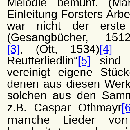
Melodie bemüht. (Mar
Einleitung Forsters Arbe
war nicht der erste
(Gesangbücher, 1512
[3]
, (Ott, 1534)
[4]
od
Reutterliedlin“
[5]
sind 
vereinigt eigene Stück
denen aus diesen Werk
solchen aus den Samm
z.B. Caspar Othmayr
[
manche Lieder von