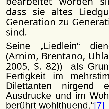
bearbeitet worden si
dass sie altes Liedg
Generation zu Genera
sind.
Seine „Liedlein“ di
(Arnim, Brentano, Uhla
2005, S. 82)
)
als Grund
Fertigkeit im mehrst
Dilettanten nirgen
Ausdrucke und im Wohlk
berührt wohlthuend.“
[7]