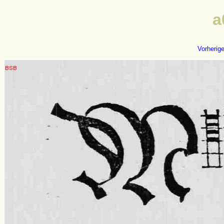
a
Vorherig