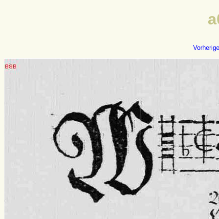
a
Vorherig