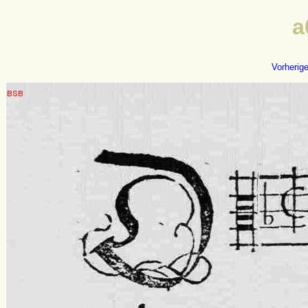
a
Vorherig