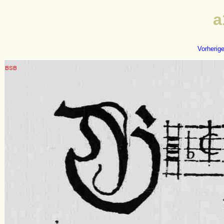
a
Vorherig