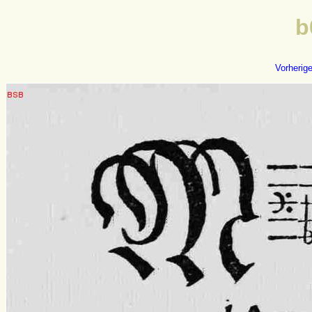
b
Vorherig