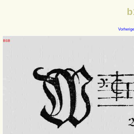
b
Vorherig