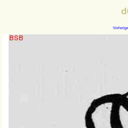
d
Vorherig