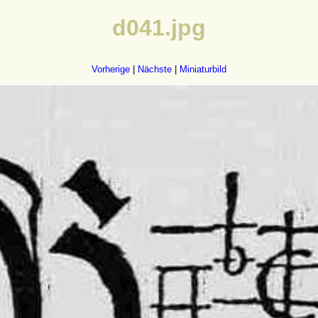
d041.jpg
Vorherige
|
Nächste
|
Miniaturbild