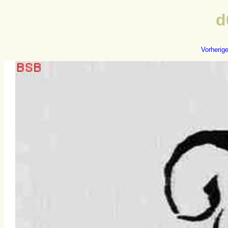
d
Vorherig