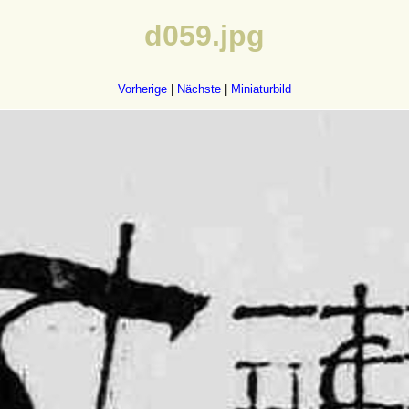
d059.jpg
Vorherige
|
Nächste
|
Miniaturbild