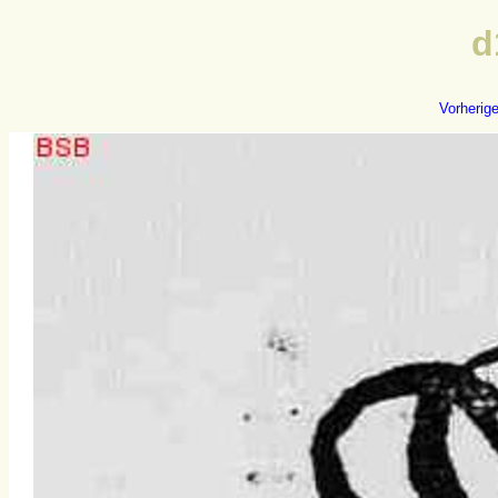
d
Vorherig