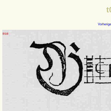
t
Vorherig