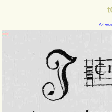
t
Vorherig