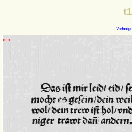
t
Vorherig