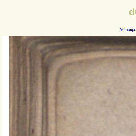
d
Vorherig