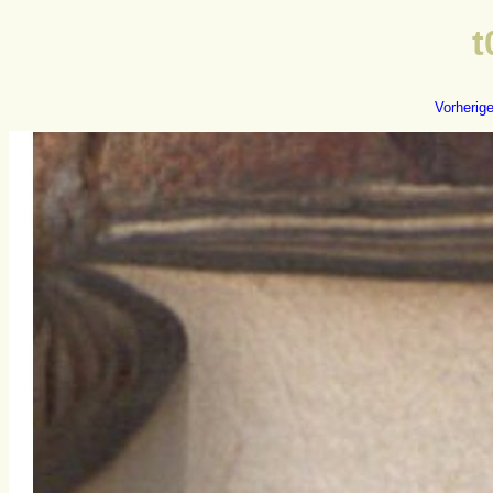
t
Vorherig