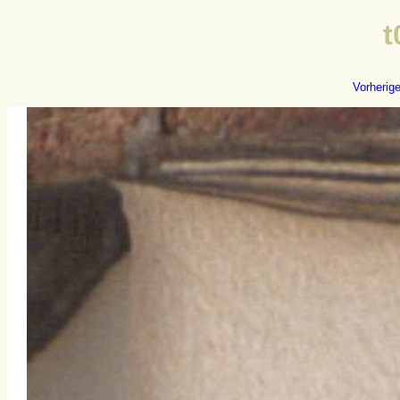
t
Vorherig