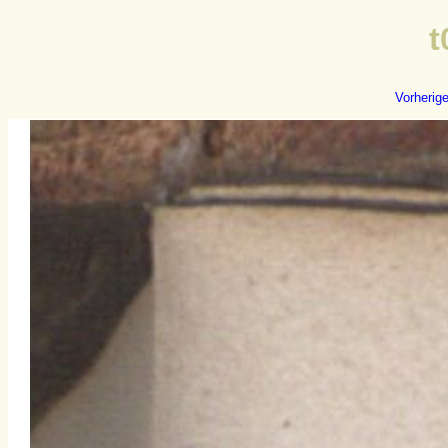
t
Vorherig