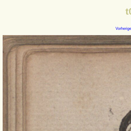
t
Vorherig