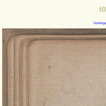
t
Vorherig