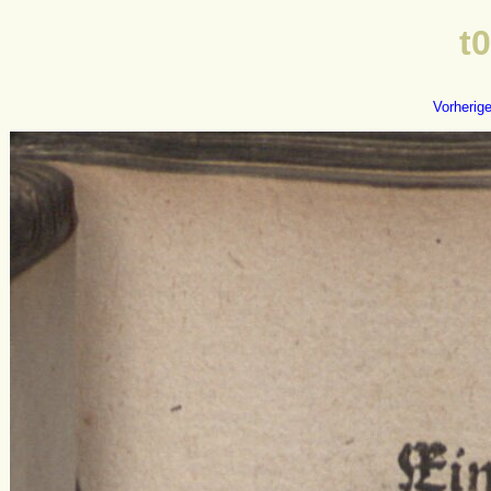
t
Vorherig