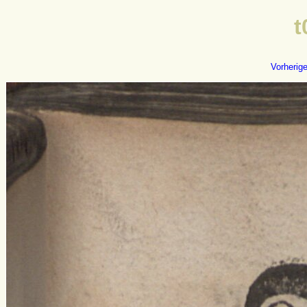
t
Vorherig