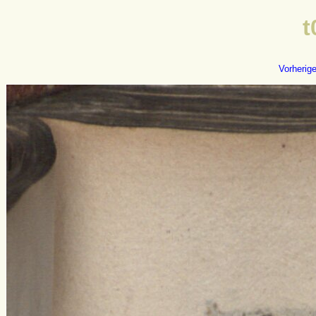
t
Vorherig