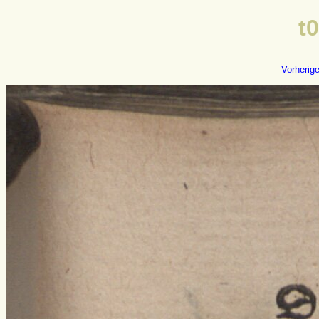
t
Vorherig