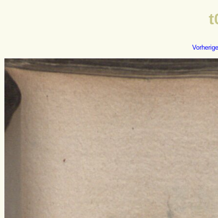
t
Vorherig