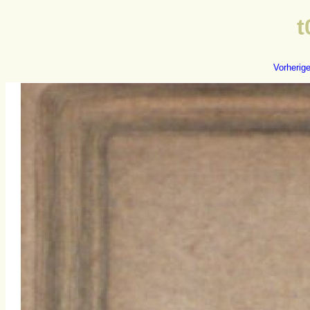
t
Vorherig