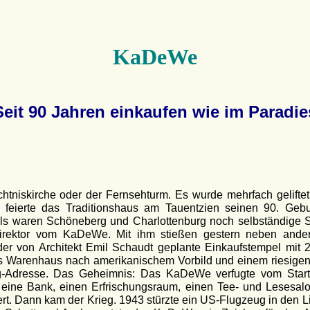
KaDeWe
Seit 90 Jahren einkaufen wie im Paradie
chtniskirche oder der Fernsehturm. Es wurde mehrfach gelifte
eierte das Traditionshaus am Tauentzien seinen 90. Gebu
als waren Schöneberg und Charlottenburg noch selbständige Stä
sdirektor vom KaDeWe. Mit ihm stießen gestern neben andere
der von Architekt Emil Schaudt geplante Einkaufstempel mi
s Warenhaus nach amerikanischem Vorbild und einem riesigen S
-Adresse. Das Geheimnis: Das KaDeWe verfugte vom Start w
, eine Bank, einen Erfrischungsraum, einen Tee- und Lesesa
 Dann kam der Krieg. 1943 stürzte ein US-Flugzeug in den Lich