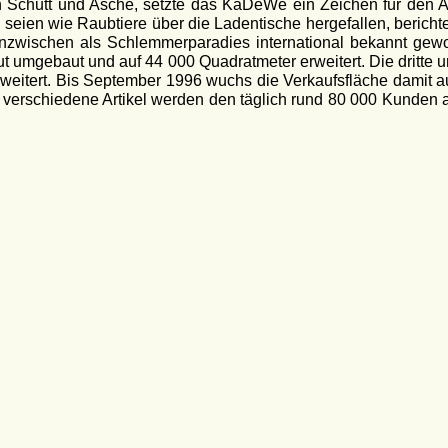
 Schutt und Asche, setzte das KaDeWe ein Zeichen für den Auf
eien wie Raubtiere über die Ladentische hergefallen, berichte
er inzwischen als Schlemmerparadies international bekannt g
 umgebaut und auf 44 000 Quadratmeter erweitert. Die dritte 
weitert. Bis September 1996 wuchs die Verkaufsfläche damit a
erschiedene Artikel werden den täglich rund 80 000 Kunden au