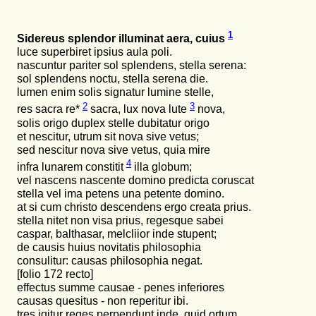
1
Sidereus splendor illuminat aera, cuius
luce superbiret ipsius aula poli.
nascuntur pariter sol splendens, stella serena:
sol splendens noctu, stella serena die.
lumen enim solis signatur lumine stelle,
2
3
res sacra
re*
sacra, lux nova
lute
nova,
solis origo duplex stelle dubitatur origo
et nescitur, utrum sit nova sive vetus;
sed nescitur nova sive vetus, quia mire
4
infra lunarem
constitit
illa globum;
vel nascens nascente domino predicta coruscat
stella vel ima petens una petente domino.
at si cum christo descendens ergo creata prius.
stella nitet non visa prius, regesque sabei
caspar, balthasar, melcliior inde stupent;
de causis huius novitatis philosophia
consulitur: causas philosophia negat.
[folio 172 recto]
effectus summe causae - penes inferiores
causas quesitus - non reperitur ibi.
tres igitur reges perpendunt inde, quid ortum