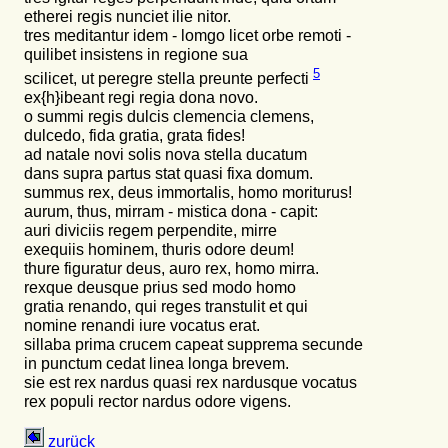
etherei regis nunciet ilie nitor.
tres meditantur idem - lomgo licet orbe remoti -
quilibet insistens in regione sua
5
scilicet, ut peregre stella
preunte
perfecti
ex{h}ibeant regi regia dona novo.
o summi regis dulcis clemencia clemens,
dulcedo, fida gratia, grata fides!
ad natale novi solis nova stella ducatum
dans supra partus stat quasi fixa domum.
summus rex, deus immortalis, homo moriturus!
aurum, thus, mirram - mistica dona - capit:
auri diviciis regem perpendite, mirre
exequiis hominem, thuris odore deum!
thure figuratur deus, auro rex, homo mirra.
rexque deusque prius sed modo homo
gratia renando, qui reges transtulit et qui
nomine renandi iure vocatus erat.
sillaba prima crucem capeat supprema secunde
in punctum cedat linea longa brevem.
sie est rex nardus quasi rex nardusque vocatus
rex populi rector nardus odore vigens.
zurück