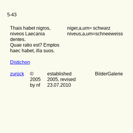
5-43
Thais habet nigros,
niger,a,um= schwarz
niveos Laecania
niveus,a,um=schneeweiss
dentes.
Quae ratio est? Emptos
haec habet, illa suos.
Distichon
zurück
©
established
BilderGalerie
2005
2005, revised
by nf
23.07.2010