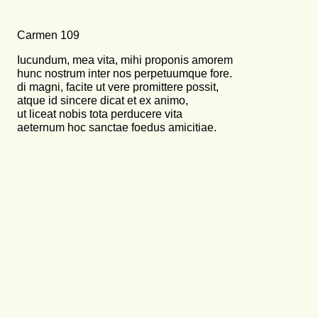
Carmen 109
Iucundum, mea vita, mihi proponis amorem
hunc nostrum inter nos perpetuumque fore.
di magni, facite ut vere promittere possit,
atque id sincere dicat et ex animo,
ut liceat nobis tota perducere vita
aeternum hoc sanctae foedus amicitiae.