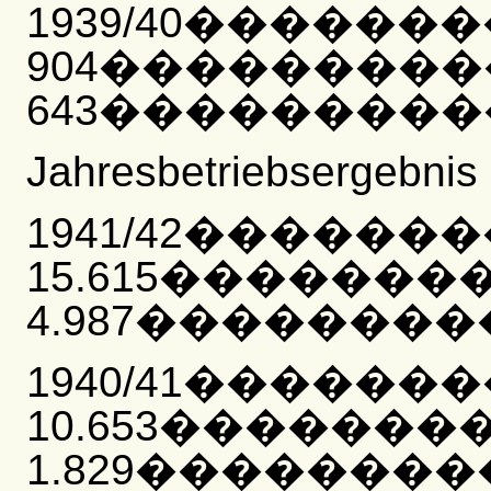
1939/40������
904��������
643�����������
Jahresbetriebsergebnis
1941/42������
15.615�������
4.987���������
1940/41������
10.653�������
1.829���������