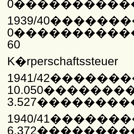
0�����������
1939/40������
0����������
60
K�rperschaftssteuer
1941/42������
10.050�������
3.527���������
1940/41������
6.372�������