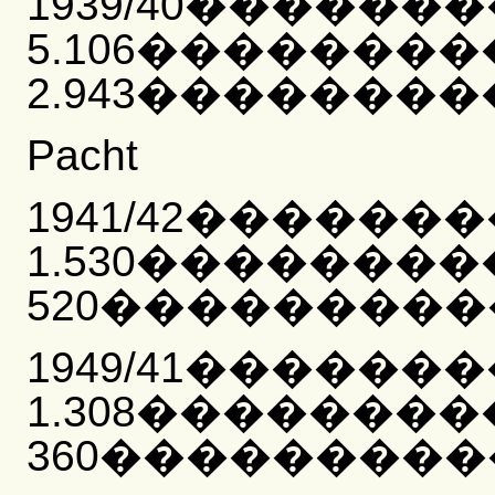
1939/40������
5.106�������
2.943���������
Pacht
1941/42������
1.530�������
520�����������
1949/41������
1.308�������
360�����������