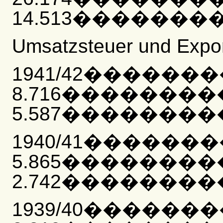
14.513��������
Umsatzsteuer und Expo
1941/42������
8.716�������
5.587���������
1940/41������
5.865�������
2.742���������
1939/40������