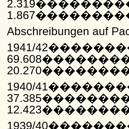
2.319�������
1.867���������
Abschreibungen auf Pa
1941/42������
69.608�������
20.270���������
1940/41������
37.385�������
12.423��������
1939/40������