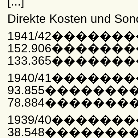
[...]
Direkte Kosten und Son
1941/42������
152.906������
133.365��������
1940/41������
93.855�������
78.884���������
1939/40������
38.548�������