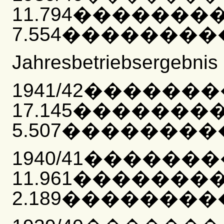
11.794�������
7.554���������
Jahresbetriebsergebnis 
1941/42������
17.145�������
5.507���������
1940/41������
11.961�������
2.189���������