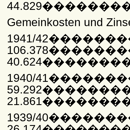
44.829���������
Gemeinkosten und Zins
1941/42������
106.378������
40.624���������
1940/41������
59.292�������
21.861���������
1939/40������
26.174�������