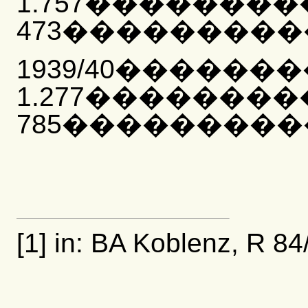
1.757�������
473�����������
1939/40������
1.277�������
785�����������
[1] in: BA Koblenz, R 84/