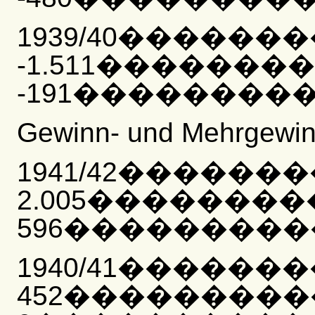
1939/40������
-1.511�������
-191����������
Gewinn- und Mehrgewi
1941/42������
2.005�������
596����������
1940/41������
452��������