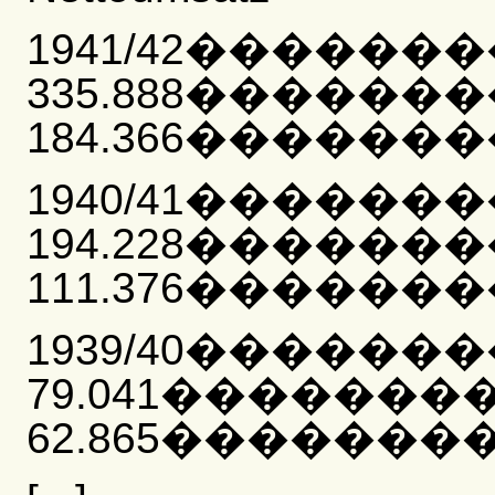
1941/42������
335.888������
184.366��������
1940/41������
194.228������
111.376��������
1939/40������
79.041�������
62.865���������