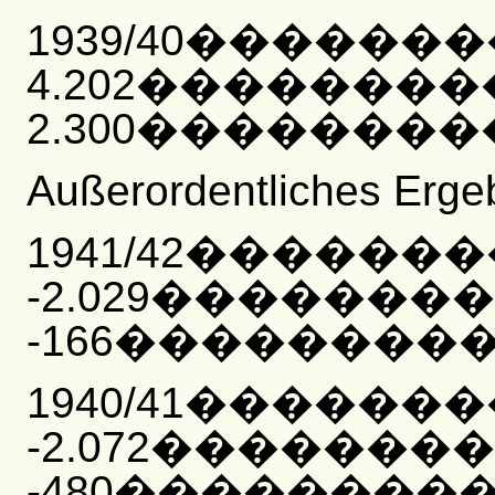
1939/40������
4.202�������
2.300���������
Außerordentliches Erge
1941/42������
-2.029�������
-166����������
1940/41������
-2.072�������
-480����������