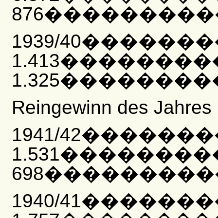
876����������
1939/40������
1.413�������
1.325���������
Reingewinn des Jahres
1941/42������
1.531�������
698�����������
1940/41������