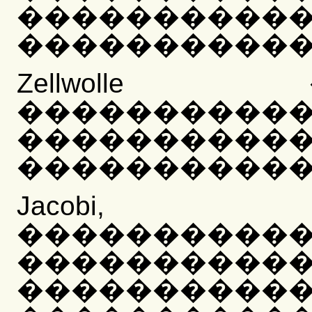
����������
�����������
Zellwoll
����������
����������
�����������
Jacobi
����������
����������
����������