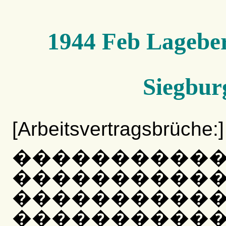
1944 Feb Lageber
Siegbur
[Arbeitsvertragsbrüche:]
�
��������
����������
����������
������������