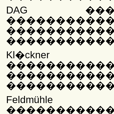
DAG ���
���������
���������
�����������
Kl�ckne
����������
���������
�����������
Feldmüh
����������