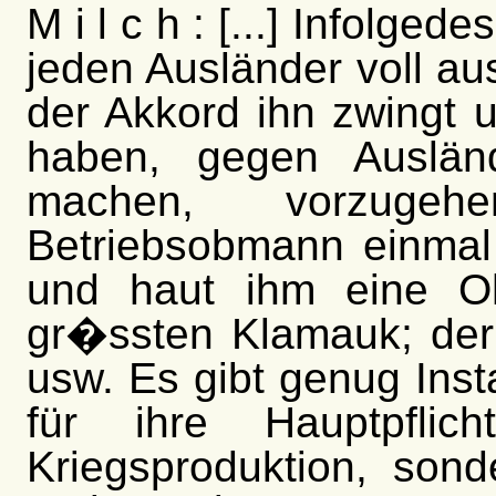
M i l c h : [...]
Infolgedes
jeden Ausländer voll au
der Akkord ihn zwingt 
haben, gegen Ausländ
machen, vorzuge
Betriebsobmann einmal
und haut ihm eine Oh
gr�ssten Klamauk; de
usw. Es gibt genug Inst
für ihre Hauptpflic
Kriegsproduktion, son