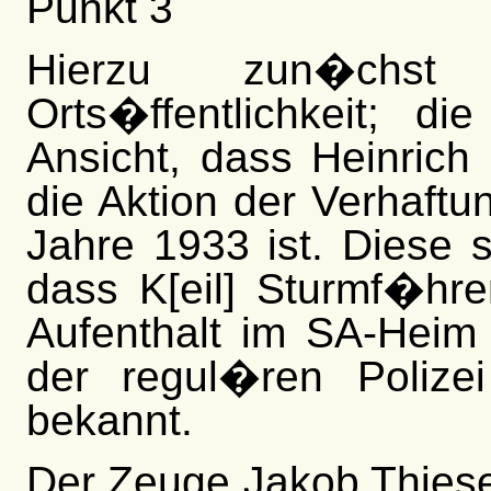
Punkt 3
Hierzu zun�chst
Orts�ffentlichkeit; di
Ansicht, dass Heinrich 
die Aktion der Verhaft
Jahre 1933 ist. Diese s
dass K[eil] Sturmf�hr
Aufenthalt im SA-Heim
der regul�ren Polize
bekannt.
Der Zeuge Jakob Thies