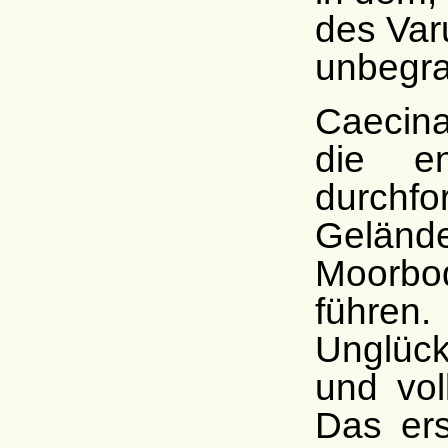
des Var
unbegra
Caecin
die en
durchfo
Gelän
Moorbo
führen
Unglück
und vol
Das er