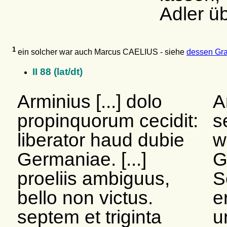
Adler ü
1
ein solcher war auch Marcus CAELIUS - siehe
dessen Gra
II 88 (lat/dt)
Arminius [...] dolo
A
propinquorum cecidit:
s
liberator haud dubie
w
Germaniae. [...]
G
proeliis ambiguus,
S
bello non victus.
e
septem et triginta
u