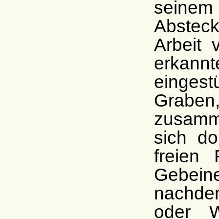
seine
Absteck
Arbeit 
erkan
eingest
Grab
zusam
sich do
freien
Gebeine
nachde
oder W