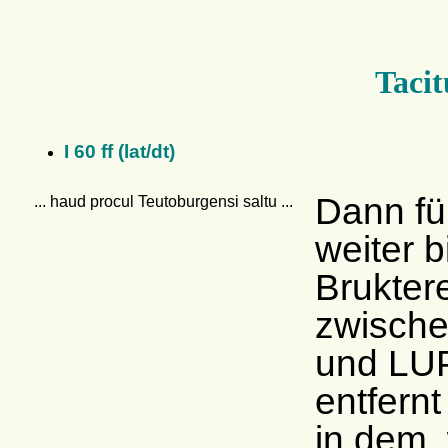
Tacit
I 60 ff (lat/dt)
Dann fü
... haud procul Teutoburgensi saltu ...
weiter 
Brukter
zwische
und LUPI
entfern
in dem, 