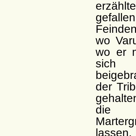
erzähl
gefall
Feinden
wo Varu
wo er m
sich 
beigeb
der Tri
gehalte
die 
Marter
lassen,