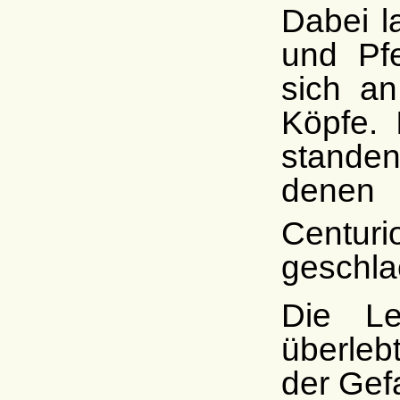
Dabei l
und Pfe
sich a
Köpfe.
standen
denen 
Centur
geschla
Die Le
überleb
der Gef