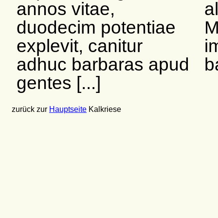
annos vitae,
a
duodecim potentiae
M
explevit, canitur
i
adhuc barbaras apud
b
gentes [...]
zurück zur
Hauptseite
Kalkriese