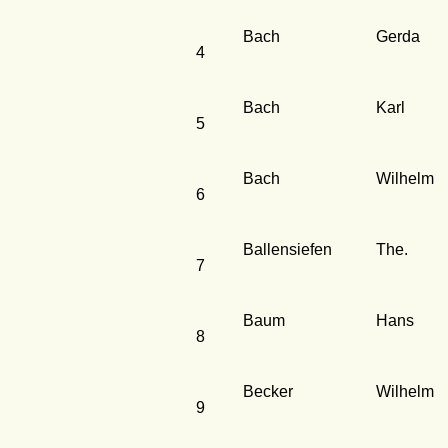
Bach
Gerda
4
Bach
Karl
5
Bach
Wilhelm
6
Ballensiefen
The.
7
Baum
Hans
8
Becker
Wilhelm
9