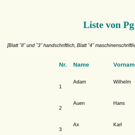
Liste von Pg
[Blatt "II" und "3" handschriftlich, Blatt "4" maschinenschriftli
Nr.
Name
Vornam
Adam
Wilhelm
1
Auen
Hans
2
Ax
Karl
3