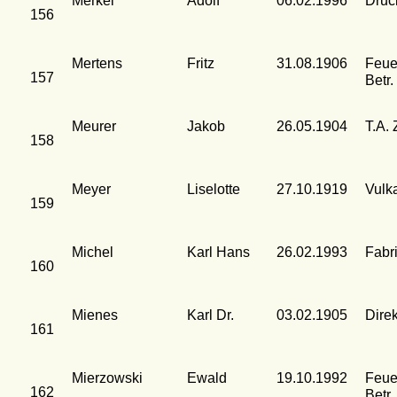
Merkel
Adolf
06.02.1996
Druc
156
Mertens
Fritz
31.08.1906
Feue
157
Betr.
Meurer
Jakob
26.05.1904
T.A. 
158
Meyer
Liselotte
27.10.1919
Vulk
159
Michel
Karl Hans
26.02.1993
Fabr
160
Mienes
Karl Dr.
03.02.1905
Dire
161
Mierzowski
Ewald
19.10.1992
Feue
162
Betr.