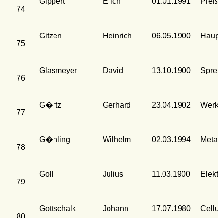
Gippert
Erich
01.01.1991
Preß
74
Gitzen
Heinrich
06.05.1900
Haup
75
Glasmeyer
David
13.10.1900
Spre
76
G�rtz
Gerhard
23.04.1902
Werk
77
G�hling
Wilhelm
02.03.1994
Meta
78
Goll
Julius
11.03.1900
Elek
79
Gottschalk
Johann
17.07.1980
Cell
80