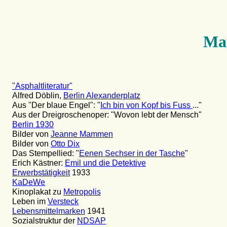
Mat
"Asphaltliteratur"
Alfred Döblin,
Berlin Alexanderplatz
Aus "Der blaue Engel": "
Ich bin von Kopf bis Fuss
..."
Aus der Dreigroschenoper: "Wovon lebt der Mensch"
Berlin 1930
Bilder von
Jeanne Mammen
Bilder von
Otto Dix
Das Stempellied: "
Eenen Sechser in der Tasche
"
Erich Kästner:
Emil und die Detektive
Erwerbstätigkeit
1933
KaDeWe
Kinoplakat zu
Metropolis
Leben im
Versteck
Lebensmittelmarken
1941
Sozialstruktur der
NDSAP